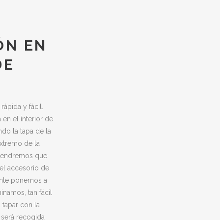
ÓN EN
DE
rápida y fácil.
en el interior de
ndo la tapa de la
extremo de la
 tendremos que
el accesorio de
nte ponernos a
inamos, tan fácil
tapar con la
 será recogida