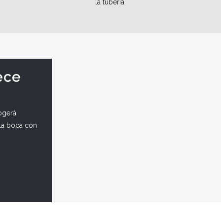
la tubería.
ece
cogerá
 la boca con