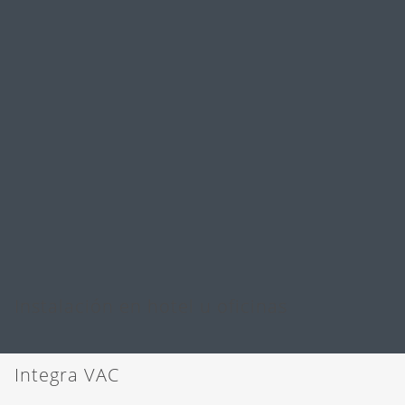
N
Siguiente
Instalación en hotel u oficinas
Integra VAC